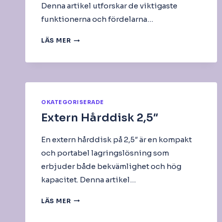
Denna artikel utforskar de viktigaste
funktionerna och fördelarna…
NVIDIA
LÄS MER
GEFORCE
RTX-
SERIEN
OKATEGORISERADE
Extern Hårddisk 2,5″
En extern hårddisk på 2,5″ är en kompakt
och portabel lagringslösning som
erbjuder både bekvämlighet och hög
kapacitet. Denna artikel…
EXTERN
LÄS MER
HÅRDDISK
2,5″