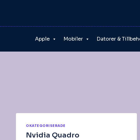
Skip
to
content
Apple
Mobiler
Datorer & Tillbeh
OKATEGORISERADE
Nvidia Quadro