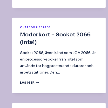
OKATEGORISERADE
Moderkort – Socket 2066
(Intel)
Socket 2066, även känd som LGA 2066, är
en processor-sockel från Intel som
används för högpresterande datorer och
arbetsstationer. Den…
MODERKORT
LÄS MER
–
SOCKET
2066
(INTEL)