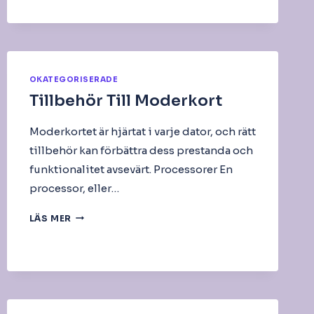
–
SOCKET
1200
COMET
LAKE-
S
OKATEGORISERADE
(INTEL)
Tillbehör Till Moderkort
Moderkortet är hjärtat i varje dator, och rätt
tillbehör kan förbättra dess prestanda och
funktionalitet avsevärt. Processorer En
processor, eller…
TILLBEHÖR
LÄS MER
TILL
MODERKORT