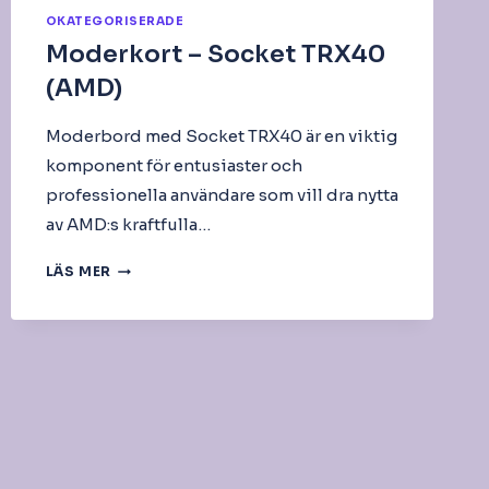
OKATEGORISERADE
Moderkort – Socket TRX40
(AMD)
Moderbord med Socket TRX40 är en viktig
komponent för entusiaster och
professionella användare som vill dra nytta
av AMD:s kraftfulla…
MODERKORT
LÄS MER
–
SOCKET
TRX40
(AMD)