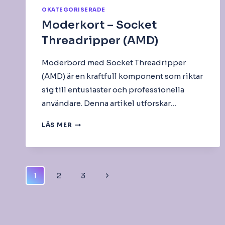
OKATEGORISERADE
Moderkort – Socket
Threadripper (AMD)
Moderbord med Socket Threadripper
(AMD) är en kraftfull komponent som riktar
sig till entusiaster och professionella
användare. Denna artikel utforskar…
MODERKORT
LÄS MER
–
SOCKET
THREADRIPPER
(AMD)
Page
Next
1
2
3
Navigation
Page