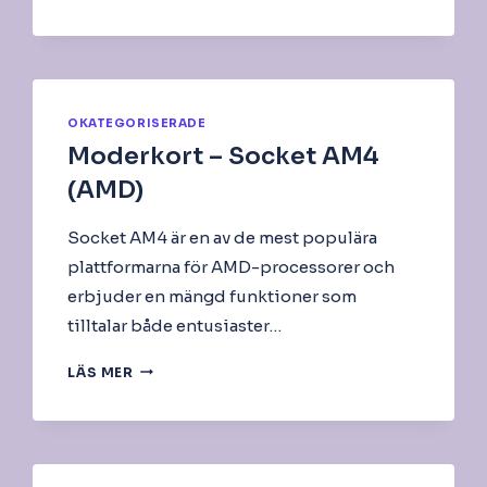
LAKE
OKATEGORISERADE
Moderkort – Socket AM4
(AMD)
Socket AM4 är en av de mest populära
plattformarna för AMD-processorer och
erbjuder en mängd funktioner som
tilltalar både entusiaster…
MODERKORT
LÄS MER
–
SOCKET
AM4
(AMD)