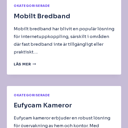
MI-
OKATEGORISERADE
FI
Mobilt Bredband
Mobilt bredband har blivit en populär lösning
för internetuppkoppling, särskilt i områden
där fast bredband inte är tillgängligt eller
praktiskt….
MOBILT
LÄS MER
BREDBAND
OKATEGORISERADE
Eufycam Kameror
Eufycam kameror erbjuder en robust lösning
för övervakning av hem och kontor. Med