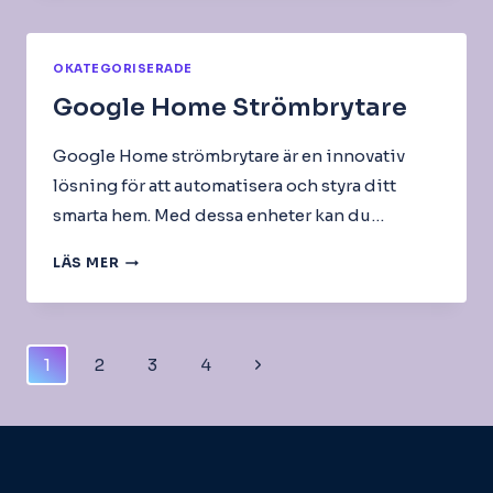
OKATEGORISERADE
Google Home Strömbrytare
Google Home strömbrytare är en innovativ
lösning för att automatisera och styra ditt
smarta hem. Med dessa enheter kan du…
GOOGLE
LÄS MER
HOME
STRÖMBRYTARE
Page
Next
1
2
3
4
Navigation
Page