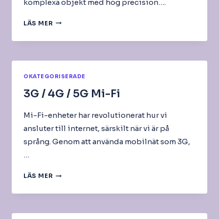
komplexa objekt med hög precision….
3D-
LÄS MER
SKRIVARE
OKATEGORISERADE
3G / 4G / 5G Mi-Fi
Mi-Fi-enheter har revolutionerat hur vi
ansluter till internet, särskilt när vi är på
språng. Genom att använda mobilnät som 3G,
…
3G
LÄS MER
/
4G
/
5G