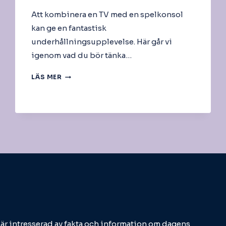
Att kombinera en TV med en spelkonsol
kan ge en fantastisk
underhållningsupplevelse. Här går vi
igenom vad du bör tänka…
TV
LÄS MER
OCH
KONSOL
m är intresserad av fakta och information om dagens