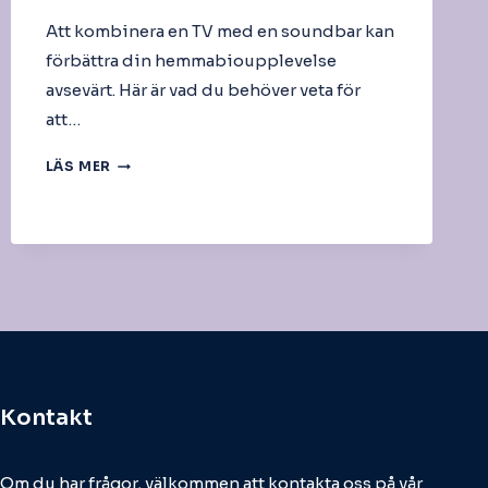
Att kombinera en TV med en soundbar kan
förbättra din hemmabioupplevelse
avsevärt. Här är vad du behöver veta för
att…
TV
LÄS MER
OCH
SOUNDBAR
Kontakt
Om du har frågor, välkommen att kontakta oss på vår