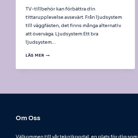
TV-tillbehör kan förbättra din
tittarupplevelse avsevärt. Från ljudsystem
till väggfästen, det finns många alternativ
att överväga. Ljudsystem Ett bra
ljudsystem…
TV
LÄS MER
TILLBEHÖR
Om Oss
Välkommen till vår teknikportal, en plats för dig so