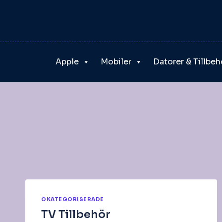
Skip
to
content
Apple
Mobiler
Datorer & Tillbeh
OKATEGORISERADE
TV Tillbehör