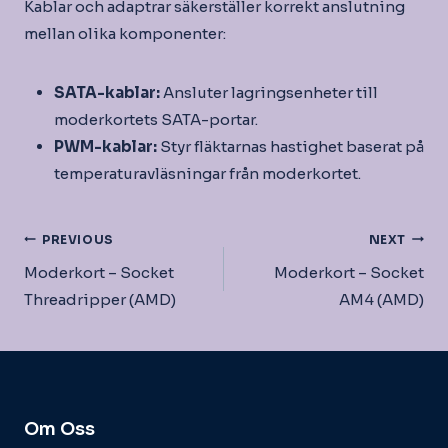
Kablar och adaptrar säkerställer korrekt anslutning
mellan olika komponenter:
SATA-kablar:
Ansluter lagringsenheter till
moderkortets SATA-portar.
PWM-kablar:
Styr fläktarnas hastighet baserat på
temperaturavläsningar från moderkortet.
Inläggsnavigering
PREVIOUS
NEXT
Moderkort – Socket
Moderkort – Socket
Threadripper (AMD)
AM4 (AMD)
Om Oss