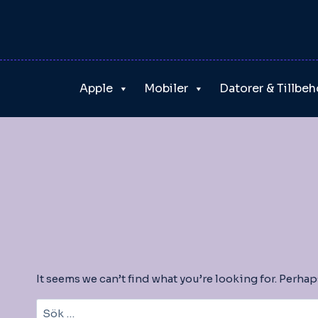
Skip
to
content
Apple
Mobiler
Datorer & Tillbeh
It seems we can’t find what you’re looking for. Perha
Sök