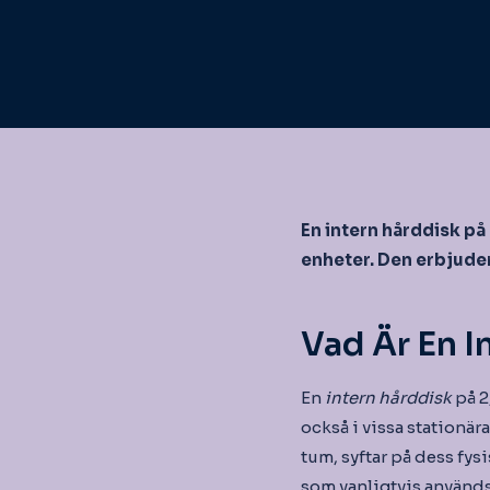
En intern hårddisk på
enheter. Den erbjude
Vad Är En I
En
intern hårddisk
på 2
också i vissa stationär
tum, syftar på dess fy
som vanligtvis används 