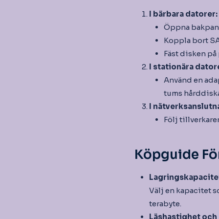
I bärbara datorer:
Öppna bakpanel
Koppla bort SA
Fäst disken på 
I stationära dator
Använd en adap
tums hårddiska
I nätverksanslutn
Följ tillverkar
Köpguide För
Lagringskapacite
Välj en kapacitet s
terabyte.
Läshastighet och 