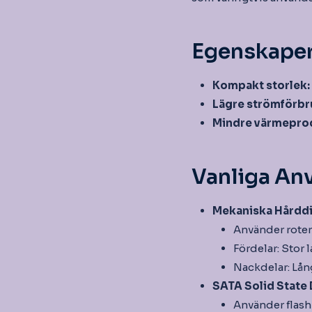
Egenskaper
Kompakt storlek:
Lägre strömförbr
Mindre värmepro
Vanliga A
Mekaniska Hårddi
Använder rotera
Fördelar: Stor 
Nackdelar: Lån
SATA Solid State 
Använder flash