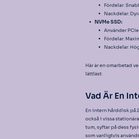
Fördelar: Snab
Nackdelar: Dyr
NVMe SSD:
Använder PCIe-
Fördelar: Maxim
Nackdelar: Hö
Här är en omarbetad ver
lättläst:
Vad Är En In
En intern hårddisk på 
också i vissa stationär
tum, syftar på dess fy
som vanligtvis används 