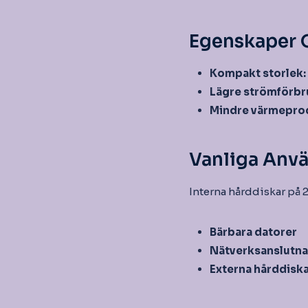
Egenskaper 
Kompakt storlek:
Lägre strömförbr
Mindre värmepro
Vanliga Anv
Interna hårddiskar på 2
Bärbara datorer
Nätverksanslutna
Externa hårddisk