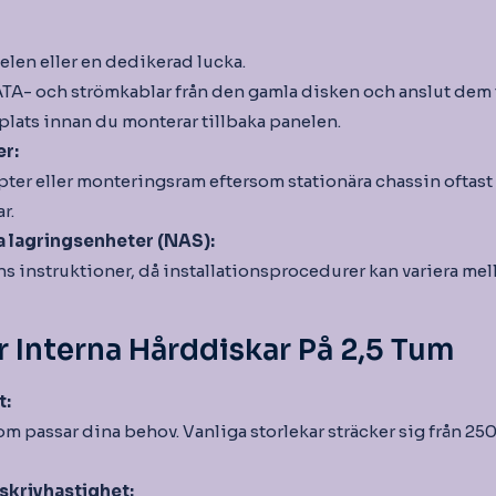
en eller en dedikerad lucka.
TA- och strömkablar från den gamla disken och anslut dem t
plats innan du monterar tillbaka panelen.
er:
ter eller monteringsram eftersom stationära chassin oftast 
r.
a lagringsenheter (NAS):
ens instruktioner, då installationsprocedurer kan variera mel
 Interna Hårddiskar På 2,5 Tum
t:
om passar dina behov. Vanliga storlekar sträcker sig från 250 
skrivhastighet: