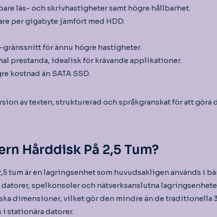
bare läs- och skrivhastigheter samt högre hållbarhet.
are per gigabyte jämfört med HDD.
gränssnitt för ännu högre hastigheter.
al prestanda, idealisk för krävande applikationer.
gre kostnad än SATA SSD.
sion av texten, strukturerad och språkgranskat för att göra
tern Hårddisk På 2,5 Tum?
2,5 tum är en lagringsenhet som huvudsakligen används i bä
a datorer, spelkonsoler och nätverksanslutna lagringsenheter
siska dimensioner, vilket gör den mindre än de traditionella
i stationära datorer.