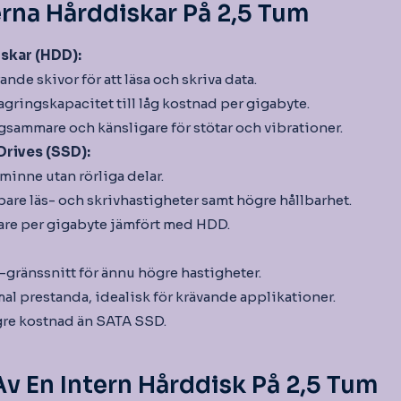
erna Hårddiskar På 2,5 Tum
skar (HDD):
nde skivor för att läsa och skriva data.
lagringskapacitet till låg kostnad per gigabyte.
gsammare och känsligare för stötar och vibrationer.
Drives (SSD):
minne utan rörliga delar.
bare läs- och skrivhastigheter samt högre hållbarhet.
are per gigabyte jämfört med HDD.
gränssnitt för ännu högre hastigheter.
al prestanda, idealisk för krävande applikationer.
gre kostnad än SATA SSD.
Av En Intern Hårddisk På 2,5 Tum