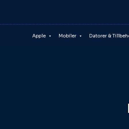
Skip
to
content
Apple
Mobiler
Datorer & Tillbeh