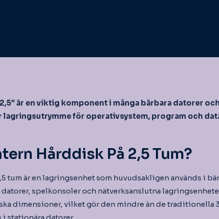
 2,5″ är en viktig komponent i många bärbara datorer o
r lagringsutrymme för operativsystem, program och dat
ntern Hårddisk På 2,5 Tum?
,5 tum är en lagringsenhet som huvudsakligen används i bär
a datorer, spelkonsoler och nätverksanslutna lagringsenheter
siska dimensioner, vilket gör den mindre än de traditionella
i stationära datorer.