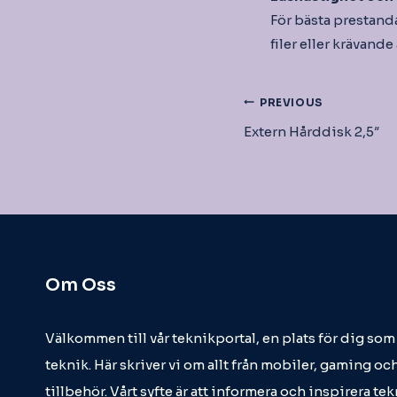
För bästa prestanda
filer eller krävande
Inläggsnav
PREVIOUS
Extern Hårddisk 2,5″
Om Oss
Välkommen till vår teknikportal, en plats för dig so
teknik. Här skriver vi om allt från mobiler, gaming och
tillbehör. Vårt syfte är att informera och inspirera t