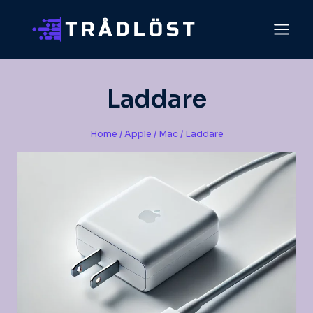
Skip
to
content
Laddare
Home
/
Apple
/
Mac
/
Laddare