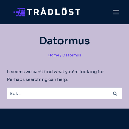
Skip
to
content
Datormus
Home
/
Datormus
It seems we can’t find what you’re looking for.
Perhaps searching can help.
Sök
efter: