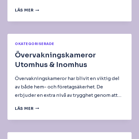
NAS-
LÄS MER
DISK
OKATEGORISERADE
Övervakningskameror
Utomhus & Inomhus
Övervakningskameror har blivit en viktig del
av både hem- och företagsäkerhet. De
erbjuder en extra nivå av trygghet genom att…
ÖVERVAKNINGSKAMEROR
LÄS MER
UTOMHUS
&
INOMHUS