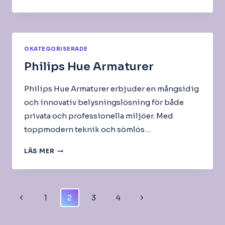
BELYSNING
OKATEGORISERADE
Philips Hue Armaturer
Philips Hue Armaturer erbjuder en mångsidig
och innovativ belysningslösning för både
privata och professionella miljöer. Med
toppmodern teknik och sömlös…
PHILIPS
LÄS MER
HUE
ARMATURER
Page
Previous
Next
1
2
3
4
Navigation
Page
Page