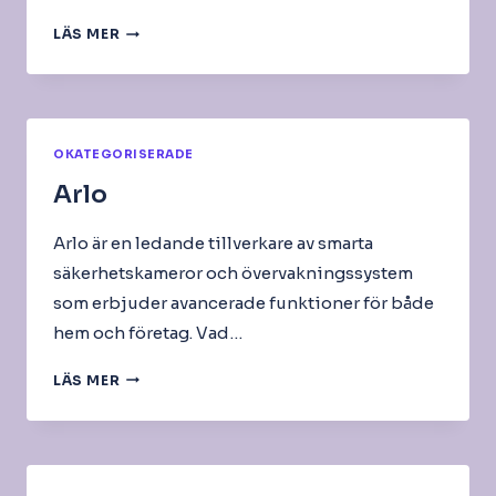
GOOGLE
LÄS MER
HOME-
LAMPOR
OKATEGORISERADE
Arlo
Arlo är en ledande tillverkare av smarta
säkerhetskameror och övervakningssystem
som erbjuder avancerade funktioner för både
hem och företag. Vad…
ARLO
LÄS MER