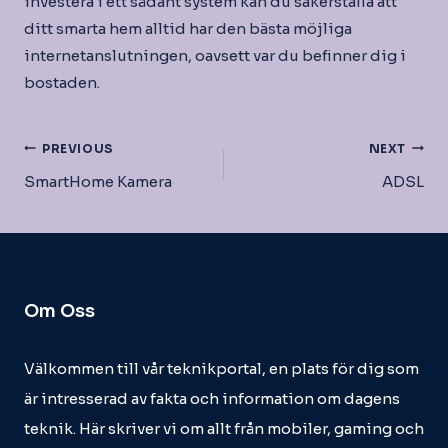
investera i ett sådant system kan du säkerställa att
ditt smarta hem alltid har den bästa möjliga
internetanslutningen, oavsett var du befinner dig i
bostaden.
Inläggsnavigering
PREVIOUS
NEXT
SmartHome Kamera
ADSL
Om Oss
Välkommen till vår teknikportal, en plats för dig som
är intresserad av fakta och information om dagens
teknik. Här skriver vi om allt från mobiler, gaming och