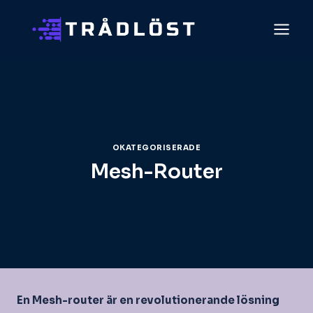
Skip
to
content
OKATEGORISERADE
Mesh-Router
En Mesh-router är en revolutionerande lösning