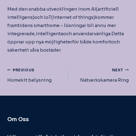
Med den snabba utvecklingen inom AI(artificiell
intelligens)och IoT(internet of things)kommer
framtidens smarthome – lösningar bli ännu mer
integrerade,intelligentaoch användarvänliga.Detta
öppnar upp nya möjligheterför både komfortoch
säkerheti våra bostäder.
Inläggsnavigering
PREVIOUS
NEXT
Homekit belysning
Nätverkskamera Ring
Om Oss