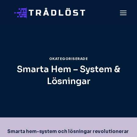
Skip
to
content
OKATEGORISERADE
Smarta Hem – System &
Lösningar
Smarta hem-system och lösningar revolutionerar