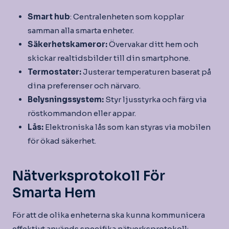
Smart hub
: Centralenheten som kopplar
samman alla smarta enheter.
Säkerhetskameror:
Övervakar ditt hem och
skickar realtidsbilder till din smartphone.
Termostater:
Justerar temperaturen baserat på
dina preferenser och närvaro.
Belysningssystem:
Styr ljusstyrka och färg via
röstkommandon eller appar.
Lås:
Elektroniska lås som kan styras via mobilen
för ökad säkerhet.
Nätverksprotokoll För
Smarta Hem
För att de olika enheterna ska kunna kommunicera
effektivt används specifika nätverksprotokoll: