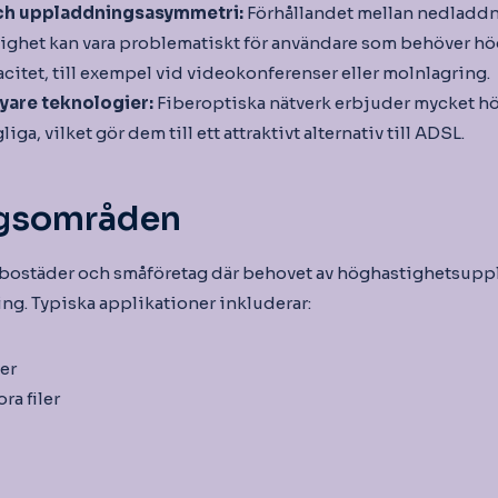
ch uppladdningsasymmetri:
Förhållandet mellan nedladd
ghet kan vara problematiskt för användare som behöver hö
tet, till exempel vid videokonferenser eller molnlagring.
yare teknologier:
Fiberoptiska nätverk erbjuder mycket hö
liga, vilket gör dem till ett attraktivt alternativ till ADSL.
gsområden
 bostäder och småföretag där behovet av höghastighetsuppl
ng. Typiska applikationer inkluderar:
er
ra filer