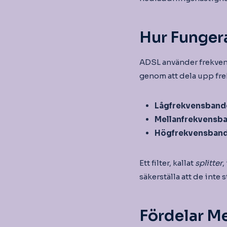
Hur Funger
ADSL använder frekvens
genom att dela upp fre
Lågfrekvensband
Mellanfrekvensba
Högfrekvensband
Ett filter, kallat
splitter
,
säkerställa att de inte 
Fördelar M