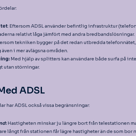
ördelar:
tet
: Eftersom ADSL använder befintlig infrastruktur (telefonl
aderna relativt låga jämfört med andra bredbandslösningar.
ersom tekniken bygger på det redan utbredda telefonnätet
g även i mer avlägsna områden.
ing:
Med hjälp av splitters kan användare både surfa på int
t utan störningar.
 Med ADSL
lar har ADSL också vissa begränsningar:
ånd
:
Hastigheten minskar ju längre bort från telestationen ma
re långt från stationen får lägre hastigheter än de som bor 