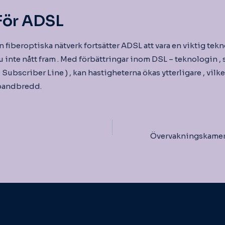
För ADSL
 fiberoptiska nätverk fortsätter ADSL att vara en viktig tek
inte nått fram . Med förbättringar inom DSL – teknologin , 
l Subscriber Line ) , kan hastigheterna ökas ytterligare , vilke
 bandbredd.
igering
Övervakningskamer