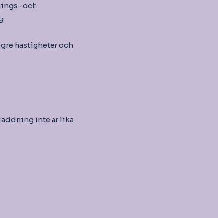
nings- och
g
gre hastigheter och
addning inte är lika