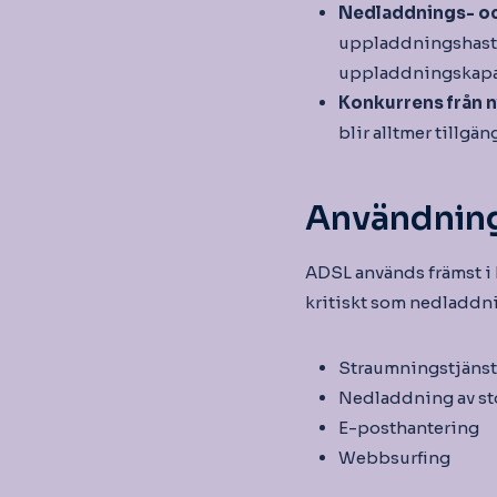
Nedladdnings- o
uppladdningshasti
uppladdningskapaci
Konkurrens från n
blir alltmer tillgäng
Användnin
ADSL används främst i
kritiskt som nedladdni
Straumningstjänst
Nedladdning av sto
E-posthantering
Webbsurfing