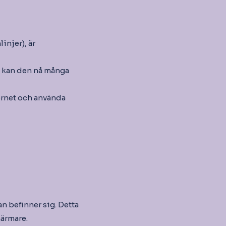
injer), är
, kan den nå många
ernet och använda
n befinner sig. Detta
närmare.