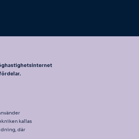
höghastighetsinternet
fördelar.
 använder
ekniken kallas
ddning, där