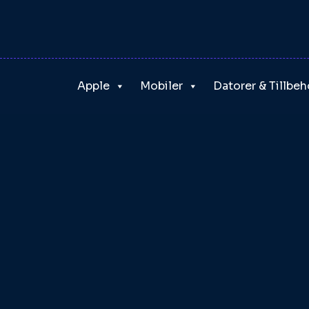
Skip
to
content
Apple
Mobiler
Datorer & Tillbeh