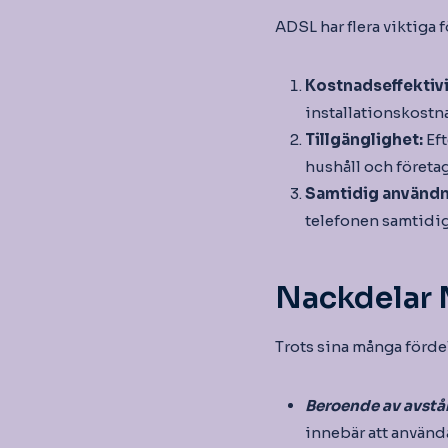
ADSL har flera viktiga f
Kostnadseffektivi
installationskostn
Tillgänglighet:
Eft
hushåll och företa
Samtidig användn
telefonen samtidig
Nackdelar
Trots sina många förde
Beroende av avst
innebär att använda