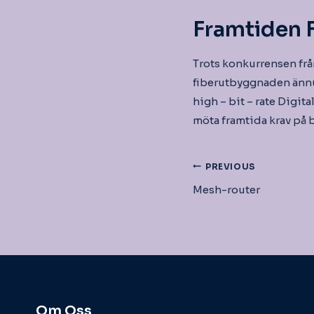
Framtiden 
Trots konkurrensen från
fiberutbyggnaden ännu 
high – bit – rate Digita
möta framtida krav på
Inläggsnav
PREVIOUS
Mesh-router
Om Oss