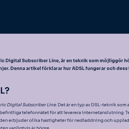
c Digital Subscriber Line, är en teknik som möjliggör 
njer. Denna artikel förklarar hur ADSL fungerar och dess 
L?
c Digital Subscriber Line
. Det är en typ av DSL-teknik som
efintliga telefonnätet för att leverera internetanslutning. T
den erbjuder olika hastigheter för nedladdning och uppla
en vanligtvis är högre.