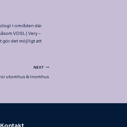
nologi i områden där
såsom VDSL ( Very –
t gör det möjligt att
NEXT
or utomhus & inomhus
Kontakt