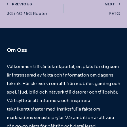
Inläggsnavigering
PREVIOUS
NEXT
3G / 4G / 5G Router
PETG
Om Oss
Välkommen till vår teknikportal, en plats för dig som
är intresserad av fakta och information om dagens
teknik. Här skriver vi om allt från mobiler, gaming och
spel, ljud, bild och nätverk till datorer och tillbehör.
Vårt syfte är att informera och inspirera
teknikentusiaster med insiktsfulla fakta om
marknadens senaste prylar. Vår ambition är att vara
din go-to plats för pålitlig och detaljerad