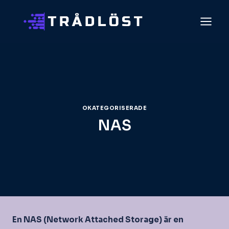
Skip
to
content
OKATEGORISERADE
NAS
En NAS (Network Attached Storage) är en