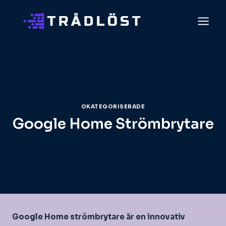
Skip
to
content
OKATEGORISERADE
Google Home Strömbrytare
Google Home strömbrytare är en innovativ