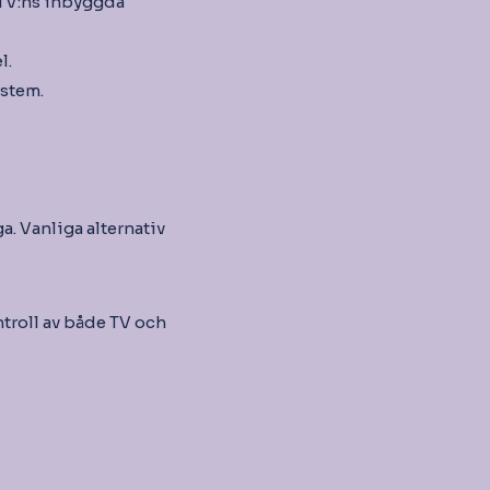
 TV:ns inbyggda
l.
ystem.
a. Vanliga alternativ
troll av både TV och