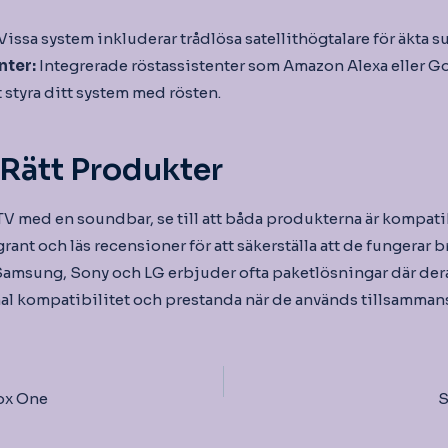
Vissa system inkluderar trådlösa satellithögtalare för äkta 
nter:
Integrerade röstassistenter som Amazon Alexa eller G
t styra ditt system med rösten.
Rätt Produkter
V med en soundbar, se till att båda produkterna är kompatib
ant och läs recensioner för att säkerställa att de fungerar b
amsung, Sony och LG erbjuder ofta paketlösningar där der
al kompatibilitet och prestanda när de används tillsamman
igering
ox One
S