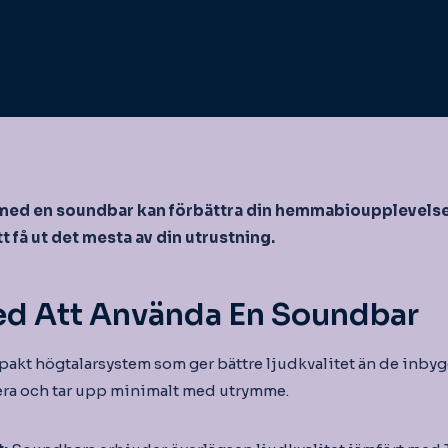
med en soundbar kan förbättra din hemmabioupplevelse 
t få ut det mesta av din utrustning.
ed Att Använda En Soundbar
pakt högtalarsystem som ger bättre ljudkvalitet än de inbyg
llera och tar upp minimalt med utrymme.