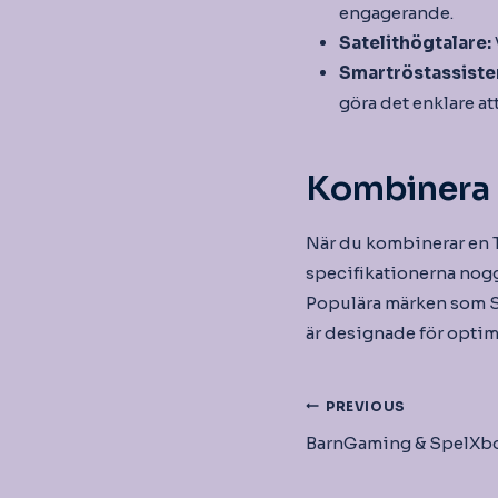
engagerande.
Satelithögtalare:
Smartröstassiste
göra det enklare at
Kombinera 
När du kombinerar en T
specifikationerna noggr
Populära märken som S
är designade för optim
Inläggsnav
PREVIOUS
BarnGaming & SpelXb