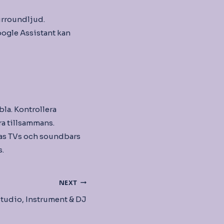
surroundljud.
oogle Assistant kan
la. Kontrollera
ra tillsammans.
as TVs och soundbars
s.
NEXT
tudio, Instrument & DJ