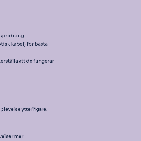
dspridning.
sk kabel) för bästa
rställa att de fungerar
evelse ytterligare.
velser mer