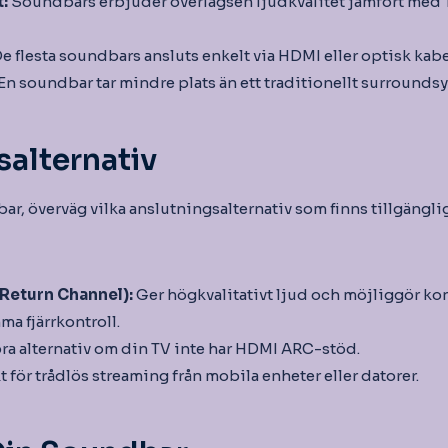
t:
Soundbars erbjuder överlägsen ljudkvalitet jämfört med
e flesta soundbars ansluts enkelt via HDMI eller optisk kabe
En soundbar tar mindre plats än ett traditionellt surrounds
alternativ
ar, överväg vilka anslutningsalternativ som finns tillgänglig
Return Channel):
Ger högkvalitativt ljud och möjliggör kon
a fjärrkontroll.
bra alternativ om din TV inte har HDMI ARC-stöd.
t för trådlös streaming från mobila enheter eller datorer.