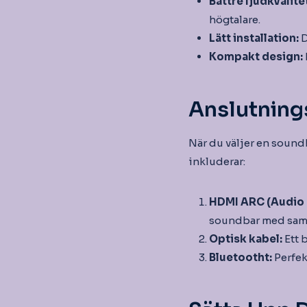
Bättre ljudkvalite
högtalare.
Lätt installation:
D
Kompakt design:
Anslutnings
När du väljer en soundb
inkluderar:
HDMI ARC (Audio 
soundbar med samm
Optisk kabel:
Ett 
Bluetootht:
Perfek