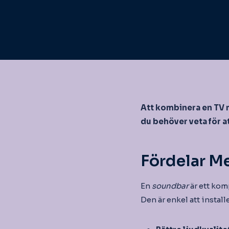
Att kombinera en TV 
du behöver veta för at
Fördelar M
En
soundbar
är ett kom
Den är enkel att insta