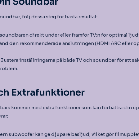
Din Soundbar
oundbar, följ dessa steg för bästa resultat:
soundbaren direkt under eller framför TV:n för optimal lju
nd den rekommenderade anslutningen (HDMI ARC eller opti
Justera inställningarna på både TV och soundbar för att säke
problem.
ch Extrafunktioner
rs kommer med extra funktioner som kan förbättra din uppl
rar:
ern subwoofer kan ge djupare basljud, vilket gör filmupple