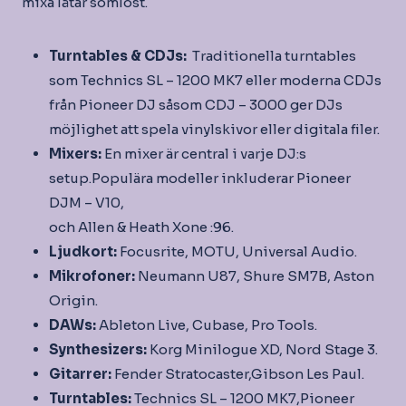
mixa låtar sömlöst.
Turntables & CDJs:
Traditionella turntables
som Technics SL – 1200 MK7 eller moderna CDJs
från Pioneer DJ såsom CDJ – 3000 ger DJs
möjlighet att spela vinylskivor eller digitala filer.
Mixers:
En mixer är central i varje DJ:s
setup.Populära modeller inkluderar Pioneer
DJM – V10,
och Allen & Heath Xone :96.
Ljudkort:
Focusrite, MOTU, Universal Audio.
Mikrofoner:
Neumann U87, Shure SM7B, Aston
Origin.
DAWs:
Ableton Live, Cubase, Pro Tools.
Synthesizers:
Korg Minilogue XD, Nord Stage 3.
Gitarrer:
Fender Stratocaster,Gibson Les Paul.
Turntables:
Technics SL – 1200 MK7,Pioneer