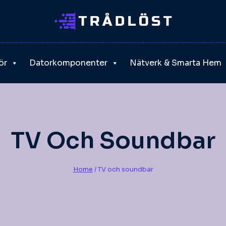
ör
Datorkomponenter
Nätverk & Smarta Hem
TV Och Soundbar
Home
/
TV och soundbar