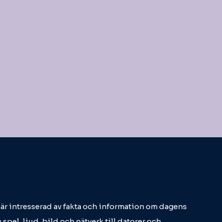
m är intresserad av fakta och information om dagens
 spel, ljud, bild och nätverk till datorer och