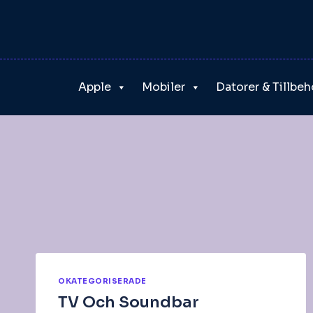
Skip
to
content
Apple
Mobiler
Datorer & Tillbeh
OKATEGORISERADE
TV Och Soundbar