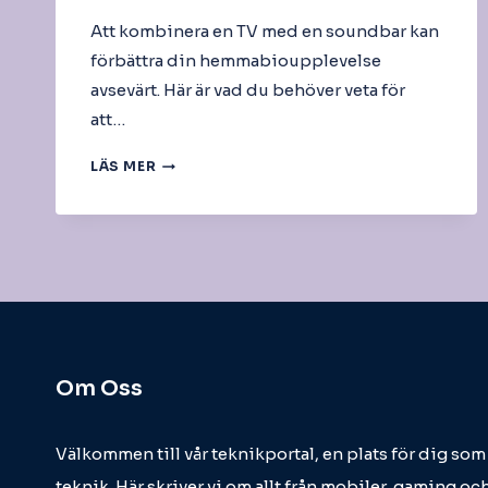
Att kombinera en TV med en soundbar kan
förbättra din hemmabioupplevelse
avsevärt. Här är vad du behöver veta för
att…
TV
LÄS MER
OCH
SOUNDBAR
Om Oss
Välkommen till vår teknikportal, en plats för dig so
teknik. Här skriver vi om allt från mobiler, gaming och