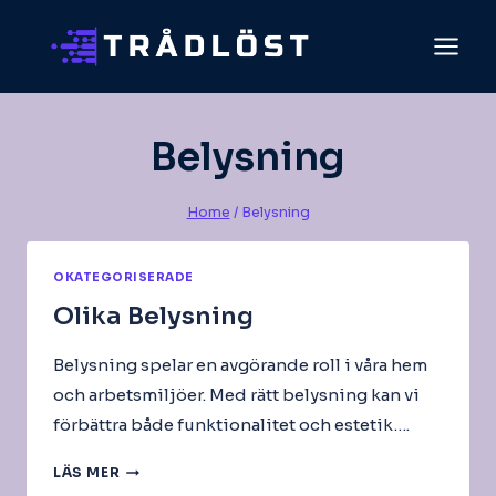
Skip
to
content
Belysning
Home
/
Belysning
OKATEGORISERADE
Olika Belysning
Belysning spelar en avgörande roll i våra hem
och arbetsmiljöer. Med rätt belysning kan vi
förbättra både funktionalitet och estetik….
OLIKA
LÄS MER
BELYSNING