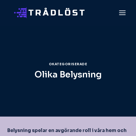
Skip
to
content
OKATEGORISERADE
Olika Belysning
Belysning spelar en avgörande roll i våra hem och