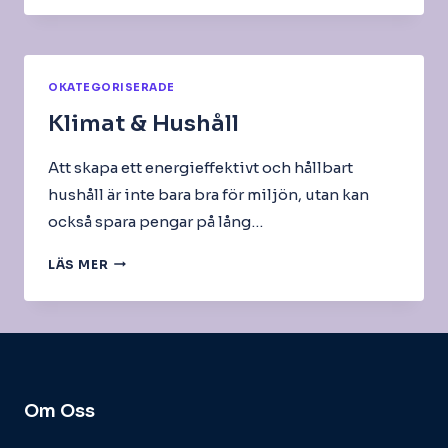
STRÖMBRYTARE
OKATEGORISERADE
Klimat & Hushåll
Att skapa ett energieffektivt och hållbart
hushåll är inte bara bra för miljön, utan kan
också spara pengar på lång…
KLIMAT
LÄS MER
&
HUSHÅLL
Om Oss