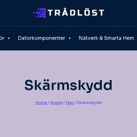
ör
Datorkomponenter
Nätverk & Smarta Hem
Skärmskydd
Home
/
Apple
/
Mac
/
Skärmskydd