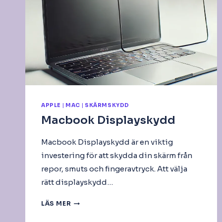
APPLE
|
MAC
|
SKÄRMSKYDD
Macbook Displayskydd
Macbook Displayskydd är en viktig
investering för att skydda din skärm från
repor, smuts och fingeravtryck. Att välja
rätt displayskydd…
MACBOOK
LÄS MER
DISPLAYSKYDD