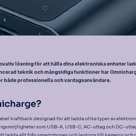
vativ lösning för att hålla dina elektroniska enheter lad
ncerad teknik och mångsidiga funktioner har Omnicharge
ör både professionella och vardagsanvändare.
icharge?
abel kraftbank designad för att ladda olika typer av elektro
ingsmöjligheter som USB-A, USB-C, AC-uttag och DC-uttag. D
r att ladda allt från smartphones och laptops till kameror och 