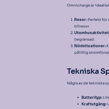
Omnicharge är idealisk
Resor
:
Perfekt för 
bilresor.
Utomhusaktivitet
begränsad.
Nödsituationer:
K
pålitlig strömförsö
Tekniska Sp
Några av de tekniska s
Batterityp:
Lit
Kraftutgång:
U