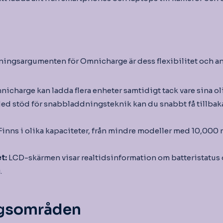
äljningsargumenten för Omnicharge är dess flexibilitet och a
icharge kan ladda flera enheter samtidigt tack vare sina oli
ed stöd för snabbladdningsteknik kan du snabbt få tillba
 Finns i olika kapaciteter, från mindre modeller med 10,000 
t:
LCD-skärmen visar realtidsinformation om batteristatus
.
gsområden