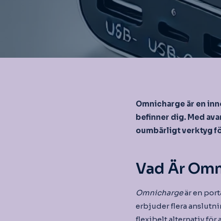
Omnicharge är en inno
befinner dig. Med ava
oumbärligt verktyg f
Vad Är Omn
Omnicharge
är en port
erbjuder flera anslutn
flexibelt alternativ fö