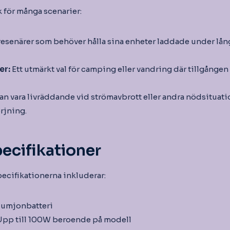
 för många scenarier:
resenärer som behöver hålla sina enheter laddade under lång
er:
Ett utmärkt val för camping eller vandring där tillgången t
an vara livräddande vid strömavbrott eller andra nödsituat
rjning.
ecifikationer
pecifikationerna inkluderar:
iumjonbatteri
pp till 100W beroende på modell