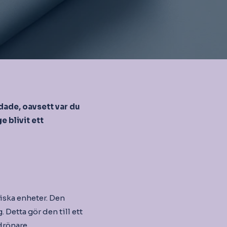
dade, oavsett var du
 blivit ett
niska enheter. Den
etta gör den till ett
drönare.