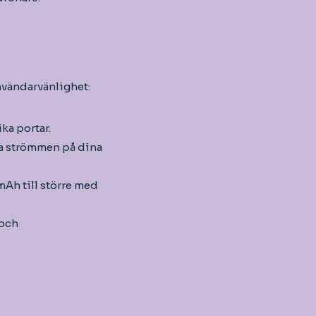
nvändarvänlighet:
ka portar.
ka strömmen på dina
mAh till större med
 och