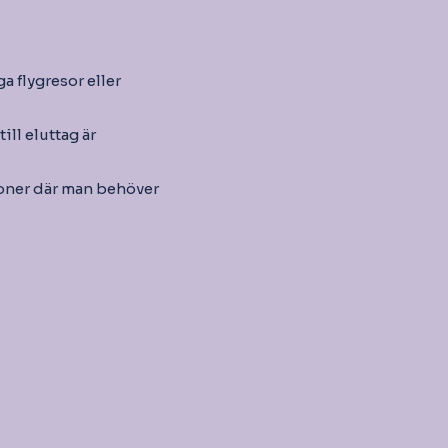
a flygresor eller
ill eluttag är
ioner där man behöver