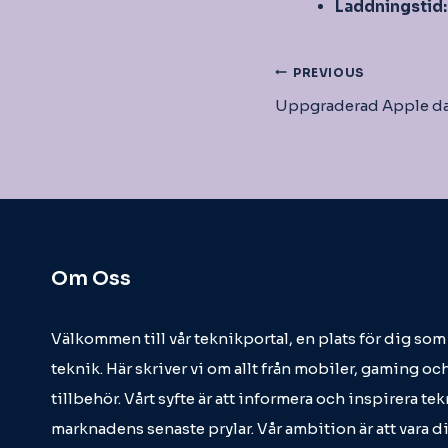
Laddningstid:
Inläggsnav
PREVIOUS
Uppgraderad Apple da
Om Oss
Välkommen till vår teknikportal, en plats för dig so
teknik. Här skriver vi om allt från mobiler, gaming och
tillbehör. Vårt syfte är att informera och inspirera t
marknadens senaste prylar. Vår ambition är att vara d