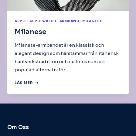
APPLE
|
APPLE WATCH
|
ARMBAND
|
MILANESE
Milanese
Milanese-armbandet är en klassisk och
elegant design som härstammar från italiensk
hantverkstradition och nu finns som ett
populärt alternativ för…
MILANESE
LÄS MER
Om Oss