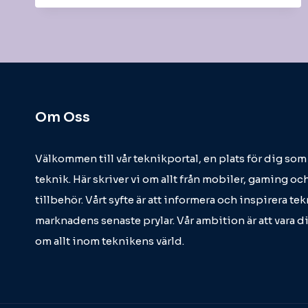
ARMBAND
I
METALL
Om Oss
Välkommen till vår teknikportal, en plats för dig so
teknik. Här skriver vi om allt från mobiler, gaming och
tillbehör. Vårt syfte är att informera och inspirera t
marknadens senaste prylar. Vår ambition är att vara d
om allt inom teknikens värld.