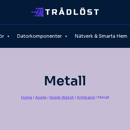
ör
Datorkomponenter
Nätverk & Smarta Hem
Metall
Home
/
Apple
/
Apple Watch
/
Armband
/
Metall