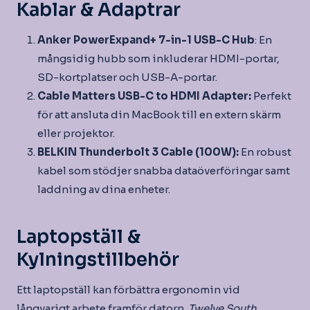
Kablar & Adaptrar
Anker PowerExpand+ 7-in-1 USB-C Hub
: En
mångsidig hubb som inkluderar HDMI-portar,
SD-kortplatser och USB-A-portar.
Cable Matters USB-C to HDMI Adapter:
Perfekt
för att ansluta din MacBook till en extern skärm
eller projektor.
BELKIN Thunderbolt 3 Cable (100W):
En robust
kabel som stödjer snabba dataöverföringar samt
laddning av dina enheter.
Laptopställ &
Kylningstillbehör
Ett laptopställ kan förbättra ergonomin vid
långvarigt arbete framför datorn.
Twelve South