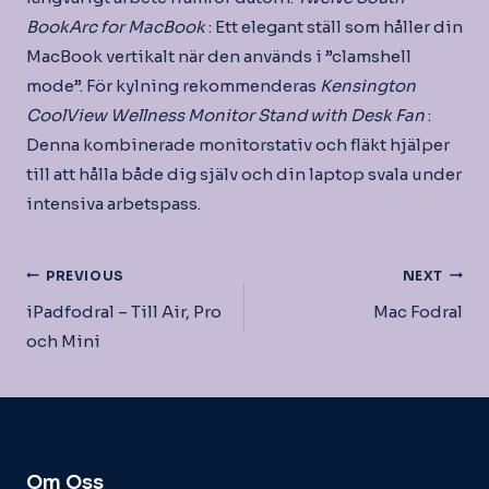
BookArc for MacBook
: Ett elegant ställ som håller din
MacBook vertikalt när den används i ”clamshell
mode”. För kylning rekommenderas
Kensington
CoolView Wellness Monitor Stand with Desk Fan
:
Denna kombinerade monitorstativ och fläkt hjälper
till att hålla både dig själv och din laptop svala under
intensiva arbetspass.
Inläggsnavigering
PREVIOUS
NEXT
iPadfodral – Till Air, Pro
Mac Fodral
och Mini
Om Oss