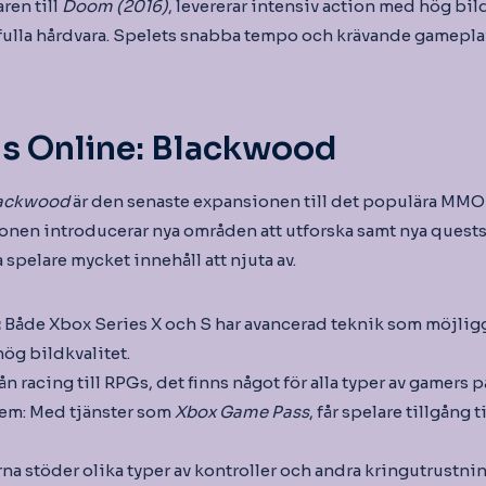
aren till
Doom (2016)
, levererar intensiv action med hög bil
fulla hårdvara. Spelets snabba tempo och krävande gameplay 
ls Online: Blackwood
Blackwood
är den senaste expansionen till det populära M
ionen introducerar nya områden att utforska samt nya quest
spelare mycket innehåll att njuta av.
:
Både Xbox Series X och S har avancerad teknik som möjli
ög bildkvalitet.
ån racing till RPGs, det finns något för alla typer av gamers 
em: Med tjänster som
Xbox Game Pass
, får spelare tillgång t
na stöder olika typer av kontroller och andra kringutrustning