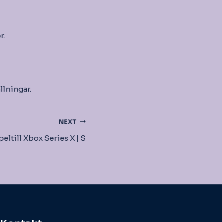
r.
llningar.
NEXT
ltill Xbox Series X | S