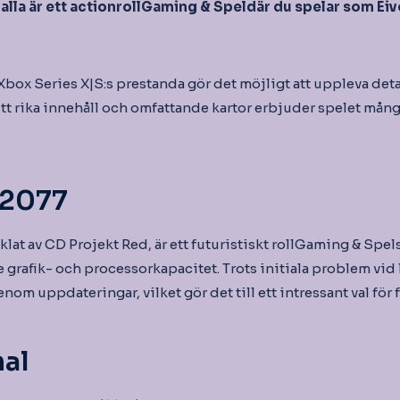
alla är ett actionrollGaming & Speldär du spelar som Eiv
 Xbox Series X|S:s prestanda gör det möjligt att uppleva det
itt rika innehåll och omfattande kartor erbjuder spelet mån
 2077
cklat av CD Projekt Red, är ett futuristiskt rollGaming & Spe
 grafik- och processorkapacitet. Trots initiala problem vid
nom uppdateringar, vilket gör det till ett intressant val för 
al