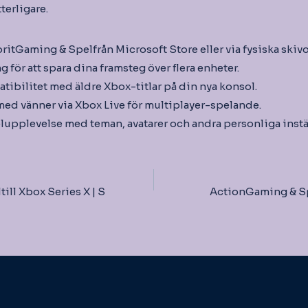
terligare.
ritGaming & Spelfrån Microsoft Store eller via fysiska skivo
för att spara dina framsteg över flera enheter.
tibilitet med äldre Xbox-titlar på din nya konsol.
med vänner via Xbox Live för multiplayer-spelande.
upplevelse med teman, avatarer och andra personliga instä
igering
ill Xbox Series X | S
ActionGaming & Spe