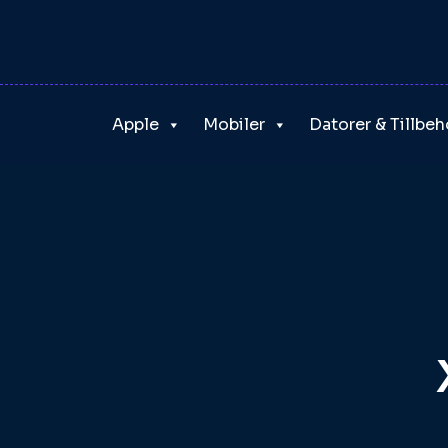
Skip
to
content
Apple
Mobiler
Datorer & Tillbeh