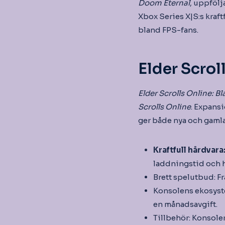
Doom Eternal
, uppfölj
Xbox Series X|S:s kraft
bland FPS-fans.
Elder Scrol
Elder Scrolls Online: 
Scrolls Online
. Expans
ger både nya och gamla 
Kraftfull hårdvara
laddningstid och h
Brett spelutbud: Fr
Konsolens ekosyst
en månadsavgift.
Tillbehör: Konsoler