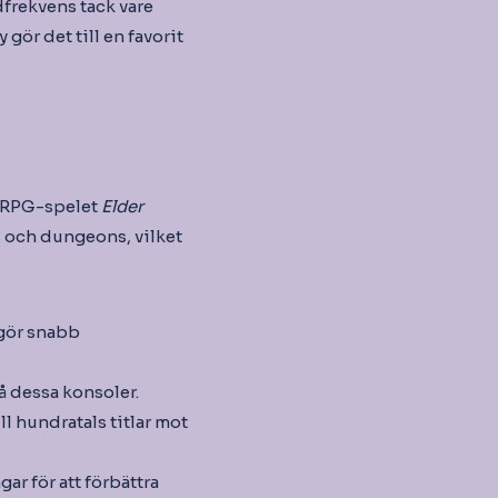
dfrekvens tack vare
gör det till en favorit
MORPG-spelet
Elder
s och dungeons, vilket
ggör snabb
på dessa konsoler.
ill hundratals titlar mot
ar för att förbättra