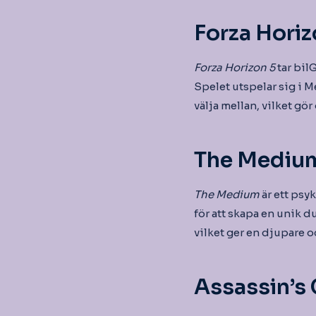
Forza Horiz
Forza Horizon 5
tar bil
Spelet utspelar sig i M
välja mellan, vilket gör 
The Mediu
The Medium
är ett psy
för att skapa en unik 
vilket ger en djupare 
Assassin’s 