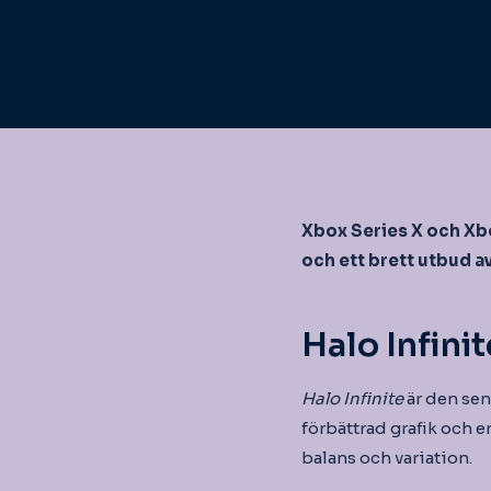
Xbox Series X och Xb
och ett brett utbud a
Halo Infinit
Halo Infinite
är den sen
förbättrad grafik och e
balans och variation.