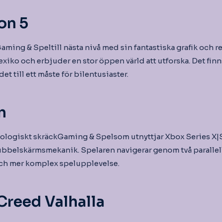
on 5
Gaming & Speltill nästa nivå med sin fantastiska grafik och re
exiko och erbjuder en stor öppen värld att utforska. Det finn
det till ett måste för bilentusiaster.
m
kologiskt skräckGaming & Spelsom utnyttjar Xbox Series X|S:
dubbelskärmsmekanik. Spelaren navigerar genom två parallell
och mer komplex spelupplevelse.
Creed Valhalla