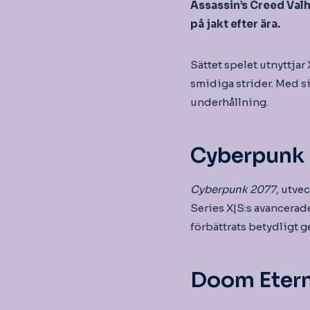
Assassin’s Creed Valh
på jakt efter ära.
Sättet spelet utnyttjar
smidiga strider. Med s
underhållning.
Cyberpunk
Cyberpunk 2077
, utve
Series X|S:s avancerade
förbättrats betydligt ge
Doom Etern