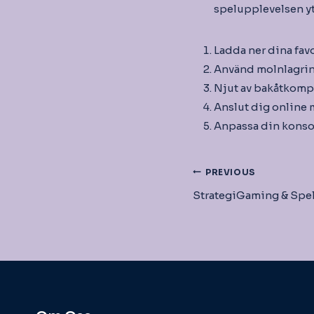
spelupplevelsen yt
Ladda ner dina favo
Använd molnlagring 
Njut av bakåtkompa
Anslut dig online 
Anpassa din konsol
Inläggsnav
PREVIOUS
StrategiGaming & Spelt