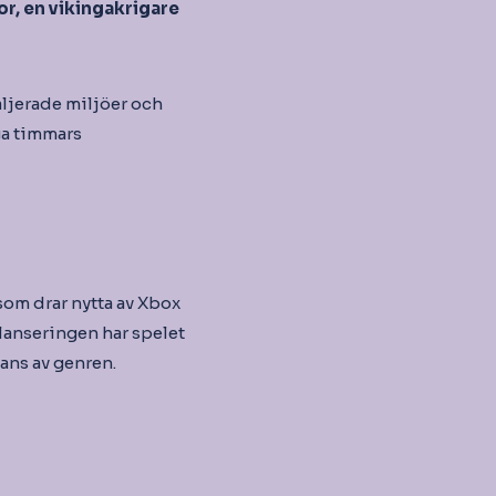
or, en vikingakrigare
aljerade miljöer och
ga timmars
lsom drar nytta av Xbox
 lanseringen har spelet
fans av genren.