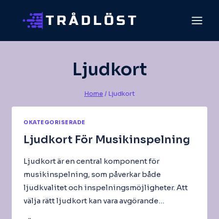
Skip
to
content
Ljudkort
Home
/
Ljudkort
OKATEGORISERADE
Ljudkort För Musikinspelning
Ljudkort är en central komponent för
musikinspelning, som påverkar både
ljudkvalitet och inspelningsmöjligheter. Att
välja rätt ljudkort kan vara avgörande…