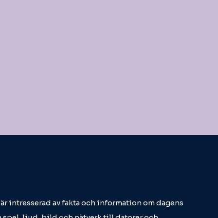
m är intresserad av fakta och information om dagens
 spel, ljud, bild och nätverk till datorer och