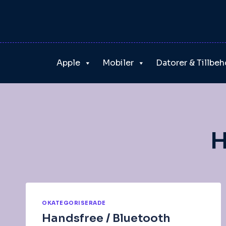
Skip
to
content
Apple
Mobiler
Datorer & Tillbeh
H
OKATEGORISERADE
Handsfree / Bluetooth