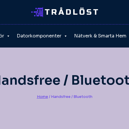
ör
Datorkomponenter
Nätverk & Smarta Hem
andsfree / Bluetoo
Home
/
Handsfree / Bluetooth