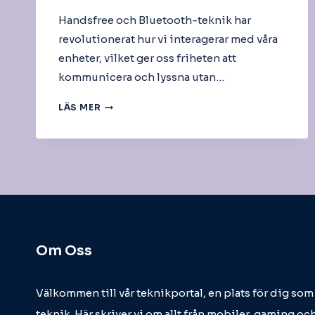
Handsfree och Bluetooth-teknik har
revolutionerat hur vi interagerar med våra
enheter, vilket ger oss friheten att
kommunicera och lyssna utan…
HANDSFREE
LÄS MER
/
BLUETOOTH
Om Oss
Välkommen till vår teknikportal, en plats för dig so
teknik. Här skriver vi om allt från mobiler, gaming och