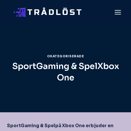
Skip
to
content
OKATEGORISERADE
SportGaming & SpelXbox
One
SportGaming & Spelpå Xbox One erbjuder en