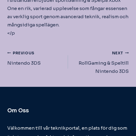
I slutändan erbjuder sportGaming & Spelpå Xbox
One en rik, varierad upplevelse som fångar essensen
av verklig sport genom avancerad teknik, realism och
mångsidiga spellägen.
</p
Inläggsnavigering
PREVIOUS
NEXT
Nintendo 3DS
RollGaming & Speltill
Nintendo 3DS
Om Oss
Välkommen till vår teknikportal, en plats för dig som