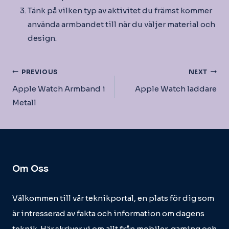
Tänk på vilken typ av aktivitet du främst kommer
använda armbandet till när du väljer material och
design.
Inläggsnavigering
PREVIOUS
NEXT
Apple Watch Armband i
Apple Watch laddare
Metall
Om Oss
Välkommen till vår teknikportal, en plats för dig som
är intresserad av fakta och information om dagens
teknik. Här skriver vi om allt från mobiler, gaming och