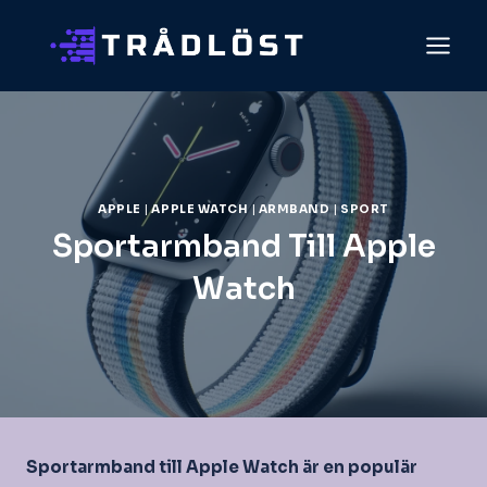
Skip
to
content
APPLE
|
APPLE WATCH
|
ARMBAND
|
SPORT
Sportarmband Till Apple
Watch
Sportarmband till Apple Watch är en populär