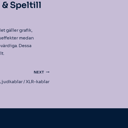
& Speltill
t gäller grafik,
useffekter medan
värdiga. Dessa
lt.
NEXT
Ljudkablar / XLR-kablar