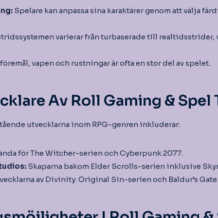
ing:
Spelare kan anpassa sina karaktärer genom att välja färd
tridssystemen varierar från turbaserade till realtidsstrider, 
föremål, vapen och rustningar är ofta en stor del av spelet.
klare Av Roll Gaming & Spel T
stående utvecklarna inom RPG-genren inkluderar:
ända för The Witcher-serien och Cyberpunk 2077.
tudios:
Skaparna bakom Elder Scrolls-serien inklusive Sky
ecklarna av Divinity: Original Sin-serien och Baldur’s Gate I
möjligheter I Roll Gaming & S