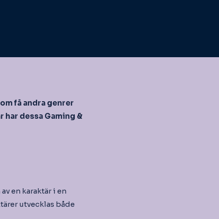
om få andra genrer
ar har dessa Gaming &
 av en karaktär i en
ktärer utvecklas både