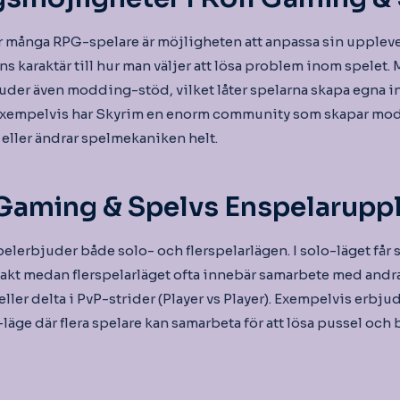
för många RPG-spelare är möjligheten att anpassa sin uppleve
ens karaktär till hur man väljer att lösa problem inom spele
der även modding-stöd, vilket låter spelarna skapa egna inn
 Exempelvis har Skyrim en enorm community som skapar mods
 eller ändrar spelmekaniken helt.
aming & Spelvs Enspelaruppl
lerbjuder både solo- och flerspelarlägen. I solo-läget får s
takt medan flerspelarläget ofta innebär samarbete med andra 
eller delta i PvP-strider (Player vs Player). Exempelvis erbju
-läge där flera spelare kan samarbeta för att lösa pussel och