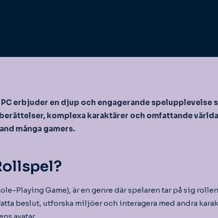
l PC erbjuder en djup och engagerande spelupplevelse s
 berättelser, komplexa karaktärer och omfattande värld
bland många gamers.
Rollspel?
Role-Playing Game), är en genre där spelaren tar på sig rollen
 fatta beslut, utforska miljöer och interagera med andra kara
ns avatar.