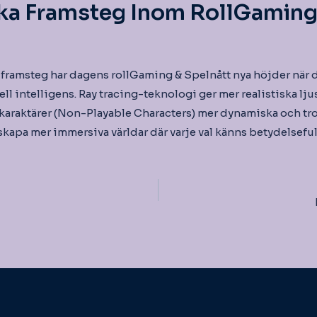
ka Framsteg Inom RollGaming 
framsteg har dagens rollGaming & Spelnått nya höjder när de
ell intelligens. Ray tracing-teknologi ger mer realistiska lj
araktärer (Non-Playable Characters) mer dynamiska och tro
t skapa mer immersiva världar där varje val känns betydelseful
igering