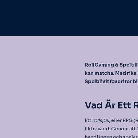
RollGaming & Speltil
kan matcha. Med rika
Spelblivit favoriter 
Vad Är Ett 
Ett
rollspel
, eller RPG (
fiktiv värld. Genom att
handlingen och spelare