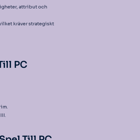
igheter, attribut och
vilket kräver strategiskt
ill PC
rim.
II.
pel Till PC