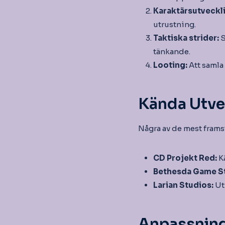
Karaktärsutveckl
utrustning.
Taktiska strider:
S
tänkande.
Looting:
Att samla 
Kända Utvec
Några av de mest fram
CD Projekt Red:
K
Bethesda Game S
Larian Studios:
Utv
Anpassnings