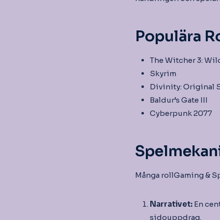
Populära Ro
The Witcher 3: Wil
Skyrim
Divinity: Original S
Baldur’s Gate III
Cyberpunk 2077
Spelmekani
Många rollGaming & Sp
Narrativet:
En cent
sidouppdrag.