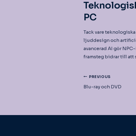
Teknologis
PC
Tack vare teknologiska 
ljuddesign och artifici
avancerad AI gör NPC-k
framsteg bidrar till at
Inläggsnav
PREVIOUS
Blu-ray och DVD