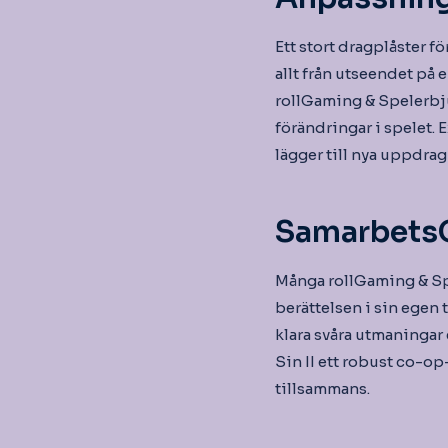
Ett stort dragplåster 
allt från utseendet på 
rollGaming & Spelerbju
förändringar i spelet.
lägger till nya uppdrag
SamarbetsG
Många rollGaming & Spe
berättelsen i sin egen 
klara svåra utmaningar 
Sin II ett robust co-op
tillsammans.