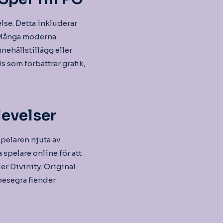
lse. Detta inkluderar
t. Många moderna
ehållstillägg eller
 som förbättrar grafik,
evelser
pelaren njuta av
spelare online för att
der Divinity: Original
 besegra fiender