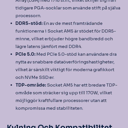
Array (LGA) med 1718 stift, vilket skiljer sig från
tidigare PGA-socklar som använde stift på själva
processorn.
DDR5-stöd:
En av de mest framträdande
funktionerna i Socket AM5 är stödet för DDR5-
minne, vilket erbjuder högre bandbredd och
lägre latens jämfört med DDR4.
PCIe 5.0:
Med PCIe 5.0-stöd kan användare dra
nytta av snabbare dataöverföringshastigheter,
vilket är särskilt viktigt för moderna grafikkort
och NVMe SSD:er.
TDP-område:
Socket AM5 har ett bredare TDP-
område som sträcker sig upp till 170W, vilket
möjliggör kraftfullare processorer utan att
kompromissa med stabiliteten.
Kylning Och Kompatibilitet