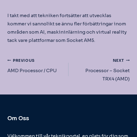
I takt med att tekniken fortsätter att utvecklas
kommer vi sannolikt se ännu fler förbättringar inom
områden som AI, maskininlärning och virtual reality
tack vare plattformar som Socket AM5.
Inläggsnavigering
PREVIOUS
NEXT
AMD Processor / CPU
Processor – Socket
TRX4 (AMD)
Om Oss
Välkommen till vår teknikportal, en plats för dig som