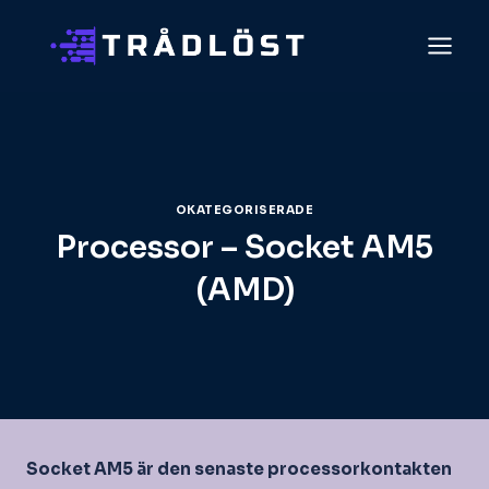
Skip
to
content
OKATEGORISERADE
Processor – Socket AM5
(AMD)
Socket AM5 är den senaste processorkontakten