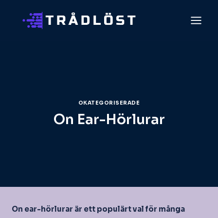
Skip
to
content
OKATEGORISERADE
On Ear-Hörlurar
On ear-hörlurar är ett populärt val för många