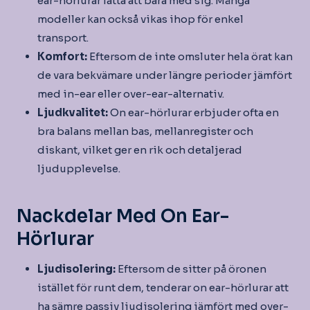
ear-hörlurar lätta att bära med sig. Många
modeller kan också vikas ihop för enkel
transport.
Komfort:
Eftersom de inte omsluter hela örat kan
de vara bekvämare under längre perioder jämfört
med in-ear eller over-ear-alternativ.
Ljudkvalitet:
On ear-hörlurar erbjuder ofta en
bra balans mellan bas, mellanregister och
diskant, vilket ger en rik och detaljerad
ljudupplevelse.
Nackdelar Med On Ear-
Hörlurar
Ljudisolering:
Eftersom de sitter på öronen
istället för runt dem, tenderar on ear-hörlurar att
ha sämre passiv ljudisolering jämfört med over-