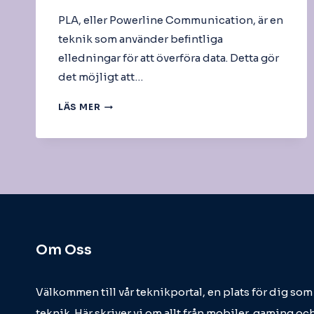
PLA, eller Powerline Communication, är en
teknik som använder befintliga
elledningar för att överföra data. Detta gör
det möjligt att…
PLA
LÄS MER
Om Oss
Välkommen till vår teknikportal, en plats för dig so
teknik. Här skriver vi om allt från mobiler, gaming och