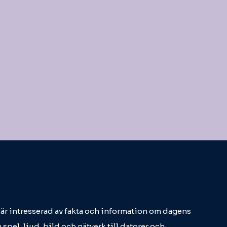
m är intresserad av fakta och information om dagens
 spel, ljud, bild och nätverk till datorer och