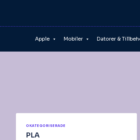
Skip
to
content
Apple
Mobiler
Datorer & Tillbeh
OKATEGORISERADE
PLA