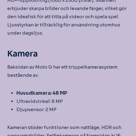
HD+-upplösning (1080 x 2300 pixlar). Skärmen
erbjuder skarpa bilder och levande färger, vilket gör
den idealisk för att titta på videor och spela spel.
Ljusstyrkan är tillräcklig för användning utomhus
under dagsljus.
Kamera
Baksidan av Moto G har ett trippelkamerasystem
bestående av:
Huvudkamera: 48 MP
Ultravidvinkel: 8 MP
Djupsensor: 2 MP
Kameran stöder funktioner som nattläge, HDR och
panoramabilder. Selfiekameran på framsidan är 16