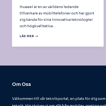
Huawei är en av världens ledande
tillverkare av mobiltelefoner och har gjort
sig kända för sina innovativa teknologier
och högkvalitativa…
HUAWEI
LÄS MER
MOBILTELEFON
Om Oss
Välkommen till vår teknikportal, en plats för dig so
teknik. Här skriver vi om allt från mobiler, gaming och