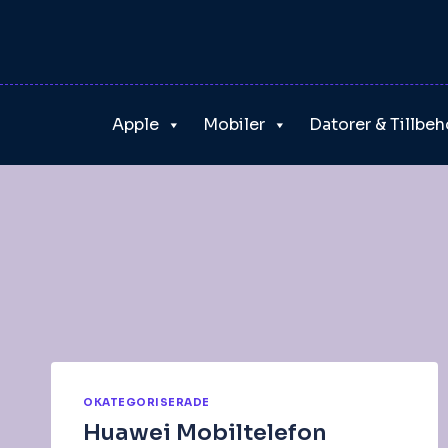
Skip
to
content
Apple
Mobiler
Datorer & Tillbeh
OKATEGORISERADE
Huawei Mobiltelefon