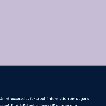
m är intresserad av fakta och information om dagens
 spel, ljud, bild och nätverk till datorer och