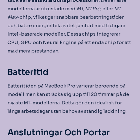
tack vare sina kraftfulla processorer.
De senaste
modellerna är utrustade med
M1
,
M1 Pro
, eller
M1
Max
-chip, vilket ger snabbare bearbetningstider
och bättre energieffektivitet jämfört med tidigare
Intel-baserade modeller. Dessa chips integrerar
CPU, GPU och Neural Engine på ett enda chip för att
maximera prestandan.
Batteritid
Batteritiden på MacBook Pro varierar beroende på
modell men kan sträcka sig upp till 20 timmar på de
nyaste M1-modellerna. Detta gör den idealisk för
långa arbetsdagar utan behov av ständig laddning.
Anslutningar Och Portar