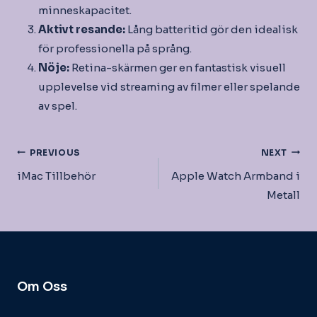
minneskapacitet.
Aktivt resande:
Lång batteritid gör den idealisk
för professionella på språng.
Nöje:
Retina-skärmen ger en fantastisk visuell
upplevelse vid streaming av filmer eller spelande
av spel.
Inläggsnavigering
PREVIOUS
NEXT
iMac Tillbehör
Apple Watch Armband i
Metall
Om Oss