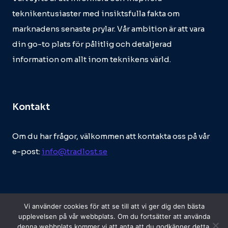
teknikentusiaster med insiktsfulla fakta om
marknadens senaste prylar. Vår ambition är att vara
din go-to plats för pålitlig och detaljerad
information om allt inom teknikens värld.
Kontakt
Om du har frågor, välkommen att kontakta oss på vår
e-post:
info@tradlost.se
Vi använder cookies för att se till att vi ger dig den bästa
upplevelsen på vår webbplats. Om du fortsätter att använda
denna webbplats kommer vi att anta att du godkänner detta.
© 2026 Tradlost.se