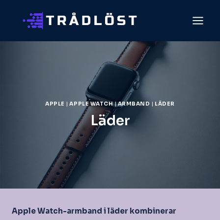
Skip
to
content
APPLE
|
APPLE WATCH
|
ARMBAND
|
LÄDER
Läder
Apple Watch-armband i läder kombinerar