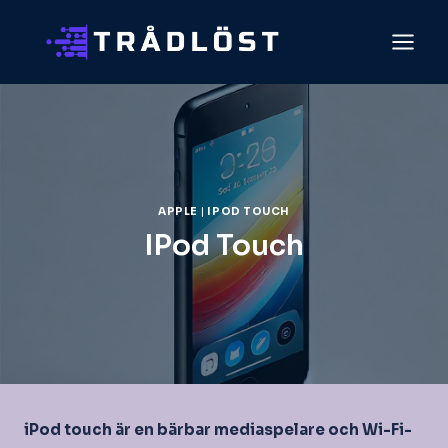
Skip
to
content
APPLE
|
IPOD TOUCH
IPod Touch
iPod touch är en bärbar mediaspelare och Wi-Fi-