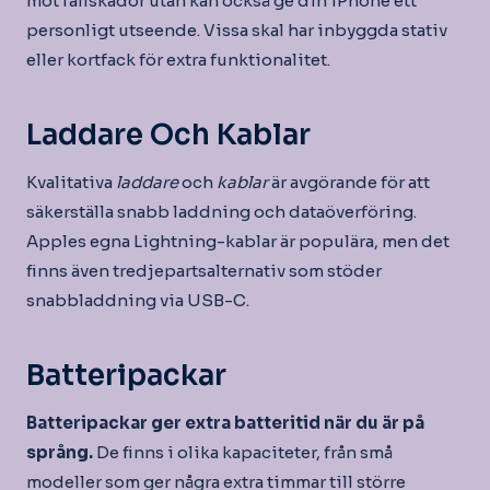
mot fallskador utan kan också ge din iPhone ett
personligt utseende. Vissa skal har inbyggda stativ
eller kortfack för extra funktionalitet.
Laddare Och Kablar
Kvalitativa
laddare
och
kablar
är avgörande för att
säkerställa snabb laddning och dataöverföring.
Apples egna Lightning-kablar är populära, men det
finns även tredjepartsalternativ som stöder
snabbladdning via USB-C.
Batteripackar
Batteripackar ger extra batteritid när du är på
språng.
De finns i olika kapaciteter, från små
modeller som ger några extra timmar till större