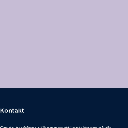
Kontakt
Om du har frågor, välkommen att kontakta oss på vår