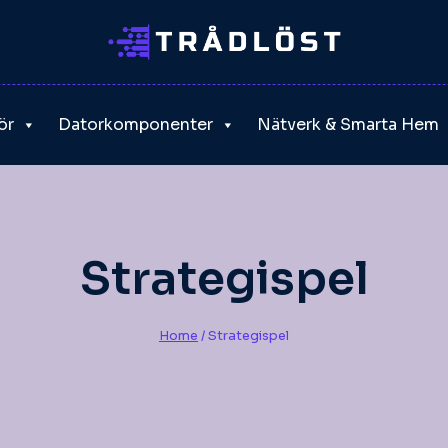
ör
Datorkomponenter
Nätverk & Smarta Hem
Strategispel
Home
/
Strategispel