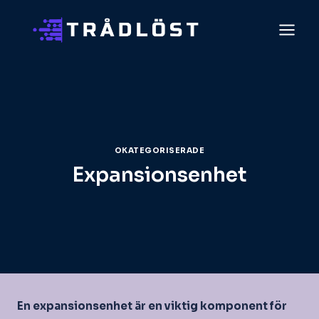
Skip
to
content
OKATEGORISERADE
Expansionsenhet
En expansionsenhet är en viktig komponent för