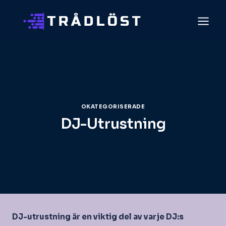
Skip
to
content
OKATEGORISERADE
DJ-Utrustning
DJ-utrustning är en viktig del av varje DJ:s