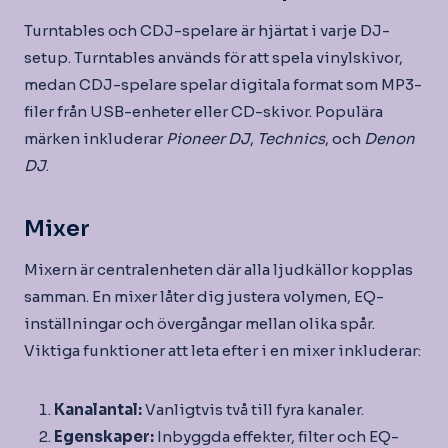
Turntables och CDJ-spelare är hjärtat i varje DJ-
setup. Turntables används för att spela vinylskivor,
medan CDJ-spelare spelar digitala format som MP3-
filer från USB-enheter eller CD-skivor. Populära
märken inkluderar
Pioneer DJ
,
Technics
, och
Denon
DJ
.
Mixer
Mixern är centralenheten där alla ljudkällor kopplas
samman. En mixer låter dig justera volymen, EQ-
inställningar och övergångar mellan olika spår.
Viktiga funktioner att leta efter i en mixer inkluderar:
Kanalantal:
Vanligtvis två till fyra kanaler.
Egenskaper:
Inbyggda effekter, filter och EQ-