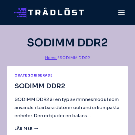
Skip
to
content
SODIMM DDR2
Home
/
SODIMM DDR2
OKATEGORISERADE
SODIMM DDR2
SODIMM DDR2 är en typ av minnesmodul som
används i bärbara datorer och andra kompakta
enheter. Den erbjuder en balans…
SODIMM
LÄS MER
DDR2