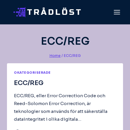
Skip
to
content
ECC/REG
Home
/
ECC/REG
OKATEGORISERADE
ECC/REG
ECC/REG, eller Error Correction Code och
Reed-Solomon Error Correction, är
teknologier som används för att säkerställa
dataintegritet i olika digitala…