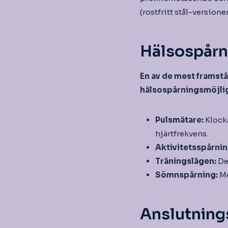
(rostfritt stål-version
Hälsospårn
En av de mest framst
hälsospårningsmöjli
Pulsmätare:
Klock
hjärtfrekvens.
Aktivitetsspårni
Träningslägen:
De
Sömnspårning:
Me
Anslutning