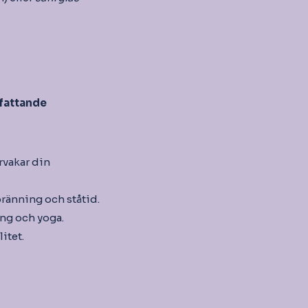
mfattande
rvakar din
bränning och ståtid.
ing och yoga.
itet.