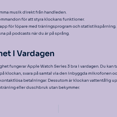
mma musik direkt från handleden.
mandon för att styra klockans funktioner.
 app för löpare med träningsprogram och statistikspårning.
na på podcasts när du är på språng.
et I Vardagen
ghet fungerar Apple Watch Series 3 bra i vardagen. Du kan t
 på klockan, svara på samtal via den inbyggda mikrofonen o
ontaktlösa betalningar. Dessutom är klockan vattentålig upp 
mträning eller duschbruk utan bekymmer.
igering