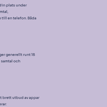
din plats under
mtal,
ill en telefon. Båda
er generellt runt 18
, samtal och
t brett utbud av appar
rar: