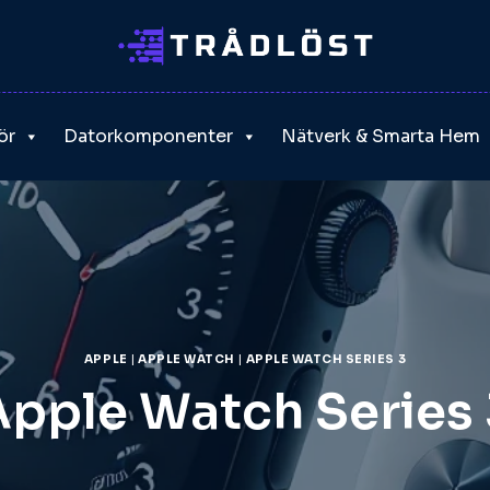
ör
Datorkomponenter
Nätverk & Smarta Hem
APPLE
|
APPLE WATCH
|
APPLE WATCH SERIES 3
Apple Watch Series 