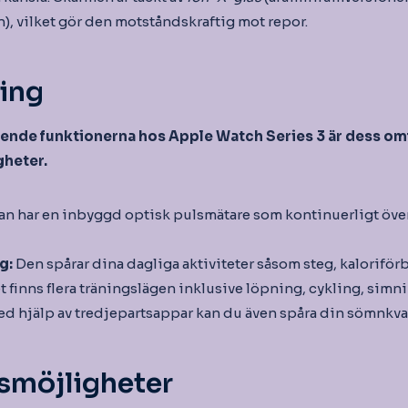
en), vilket gör den motståndskraftig mot repor.
ing
ående funktionerna hos Apple Watch Series 3 är dess o
gheter.
an har en inbyggd optisk pulsmätare som kontinuerligt öve
ng:
Den spårar dina dagliga aktiviteter såsom steg, kaloriför
t finns flera träningslägen inklusive löpning, cykling, simn
d hjälp av tredjepartsappar kan du även spåra din sömnkval
smöjligheter