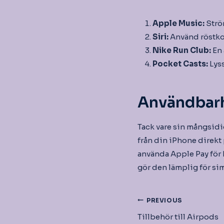
Apple Music:
Strö
Siri:
Använd röstkom
Nike Run Club:
En
Pocket Casts:
Lyss
Användbarh
Tack vare sin mångsidi
från din iPhone direkt
använda Apple Pay för k
gör den lämplig för si
Inläggsnav
PREVIOUS
Tillbehör till Airpods