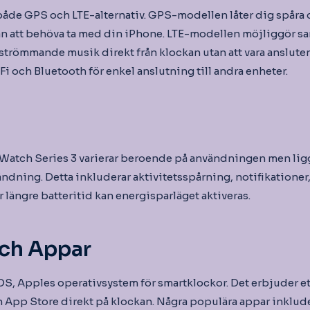
de GPS och LTE-alternativ. GPS-modellen låter dig spåra 
n att behöva ta med din iPhone. LTE-modellen möjliggör sa
römmande musik direkt från klockan utan att vara ansluten t
i och Bluetooth för enkel anslutning till andra enheter.
 Watch Series 3 varierar beroende på användningen men ligg
ndning. Detta inkluderar aktivitetsspårning, notifikationer
längre batteritid kan energisparläget aktiveras.
ch Appar
S, Apples operativsystem för smartklockor. Det erbjuder et
n App Store direkt på klockan. Några populära appar inklude