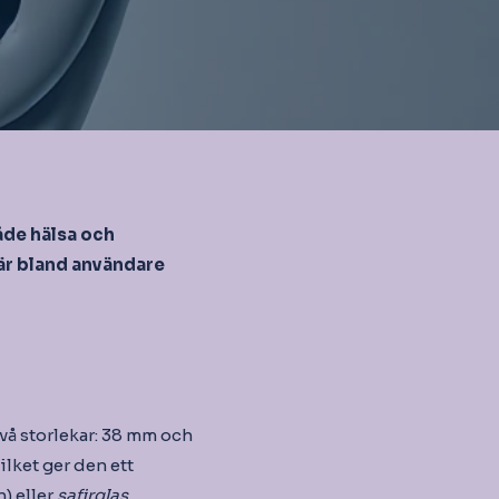
åde hälsa och
är bland användare
vå storlekar: 38 mm och
ilket ger den ett
) eller
safirglas