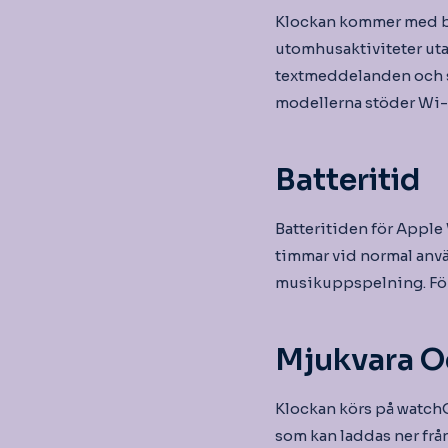
Klockan kommer med bå
utomhusaktiviteter uta
textmeddelanden och st
modellerna stöder Wi-F
Batteritid
Batteritiden för Apple
timmar vid normal anvä
musikuppspelning. För 
Mjukvara O
Klockan körs på watchO
som kan laddas ner frå