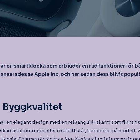
är en smartklocka som erbjuder en rad funktioner för b
anserades av Apple Inc. och har sedan dess blivit popul
 Byggkvalitet
ar en elegant design med en rektangulär skärm som finns i t
erkad av aluminium eller rostfritt stål, beroende på modell, v
änsla. Skärmen är täckt av
Ion-X-glas
(aluminiumversionen