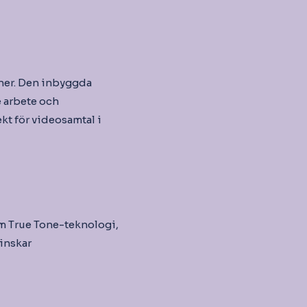
ner. Den inbyggda
e arbete och
ekt för videosamtal i
om True Tone-teknologi,
inskar