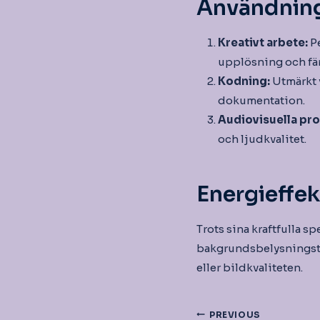
Användnin
Kreativt arbete:
Pe
upplösning och fä
Kodning:
Utmärkt 
dokumentation.
Audiovisuella pro
och ljudkvalitet.
Energieffek
Trots sina kraftfulla s
bakgrundsbelysningste
eller bildkvaliteten.
Inläggsnav
PREVIOUS