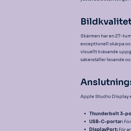
Bildkvalite
Skärmen har en 27-tu
exceptionell skärpa och
visuellt krävande uppgi
säkerställer levande oc
Anslutning
Apple Studio Display er
Thunderbolt 3-po
USB-C-portar:
För
DisplayPort:
För a