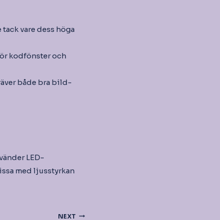
e tack vare dess höga
ör kodfönster och
äver både bra bild-
använder LED-
ssa med ljusstyrkan
NEXT