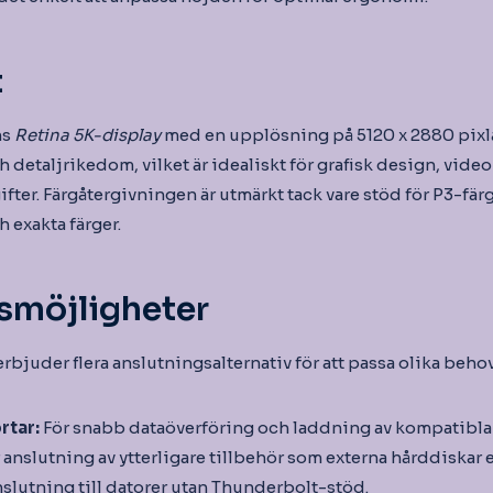
t
ms
Retina 5K-display
med en upplösning på 5120 x 2880 pixla
 detaljrikedom, vilket är idealiskt för grafisk design, vid
fter. Färgåtergivningen är utmärkt tack vare stöd för P3-färg
h exakta färger.
smöjligheter
bjuder flera anslutningsalternativ för att passa olika behov
rtar:
För snabb dataöverföring och laddning av kompatibla 
 anslutning av ytterligare tillbehör som externa hårddiskar e
nslutning till datorer utan Thunderbolt-stöd.