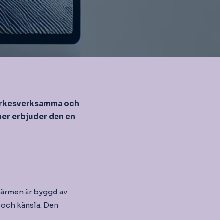
a yrkesverksamma och
ner erbjuder den en
kärmen är byggd av
 och känsla. Den