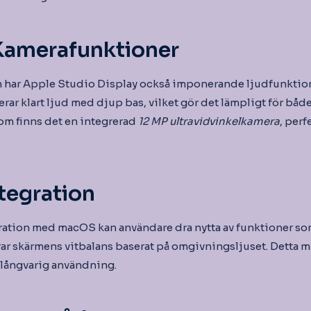
Kamerafunktioner
n har Apple Studio Display också imponerande ljudfunktio
rar klart ljud med djup bas, vilket gör det lämpligt för båd
om finns det en integrerad
12 MP ultravidvinkelkamera
, perf
tegration
ration med macOS kan användare dra nytta av funktioner s
ar skärmens vitbalans baserat på omgivningsljuset. Detta m
långvarig användning.