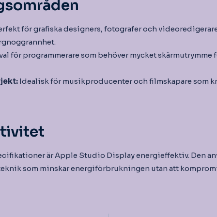
gsområden
rfekt för grafiska designers, fotografer och videoredigerar
rgnoggrannhet.
val för programmerare som behöver mycket skärmutrymme f
jekt:
Idealisk för musikproducenter och filmskapare som kr
tivitet
pecifikationer är Apple Studio Display energieffektiv. Den 
knik som minskar energiförbrukningen utan att kompromi
igering