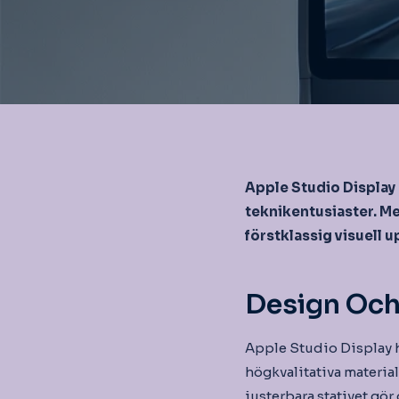
Apple Studio Display 
teknikentusiaster. M
förstklassig visuell u
Design Och
Apple Studio Display h
högkvalitativa materia
justerbara stativet gör