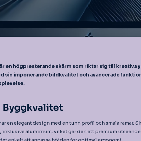
är en högpresterande skärm som riktar sig till kreativ
ed sin imponerande bildkvalitet och avancerade funktio
pplevelse.
 Byggkvalitet
ar en elegant design med en tunn profil och smala ramar. S
l, inklusive aluminium, vilket ger den ett premium utseende
 det enkelt att anpassa höjden för optimal ergonomi.